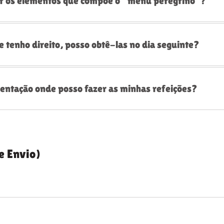
ar os elementos que compõe o “menu peregrino”?
e tenho direito, posso obtê-las no dia seguinte?
imentação onde posso fazer as minhas refeições?
e Envio)