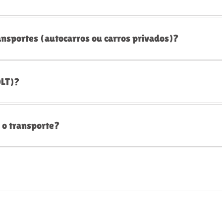
ansportes (autocarros ou carros privados)?
OLT)?
 o transporte?