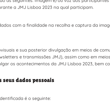
são as seguintes: Imagem e/ou voz dos participante
urante a JMJ Lisboa 2023 na qual participam.
ados com a finalidade na recolha e captura da imag
ovisuais e sua posterior divulgação em meios de comu
 newsletters e transmissões JMJ), assim como em mei
divulgar os acontecimentos da JMJ Lisboa 2023, bem 
s seus dados pessoais
dentificada é o seguinte: