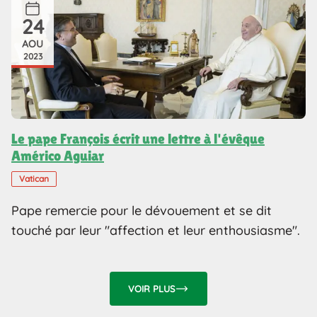
24
AOU
2023
Le pape François écrit une lettre à l'évêque
Américo Aguiar
Vatican
Pape remercie pour le dévouement et se dit
touché par leur "affection et leur enthousiasme".
VOIR PLUS