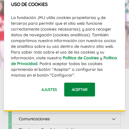
USO DE COOKIES
Suscríbete a nuestro newsletter para
recibir actualizaciones y noticias
La fundación JMJ utilia cookies propietarias y de
sobre la JMJ.
terceros para permitir que el sitio web funcione
correctamente (cookies necesarias), y para recoger
Dirección email
datos de navegación (cookies analíticas). También
compartimos nuestra información con nuestros socios
de analítica sobre su uso dentro de nuestro sitio web.
Para saber más sobre el uso de las cookies y su
SUSCRIBIR
información, visite nuestra
Política de Cookies
y
Política
de Privacidad
. Podrá aceptar todas las cookies
oprimiendo el botón: "Aceptar" o configurar las
mismas en el botón "Configurar".
Links
AJUSTES
ACEPTAR
JMJ Lisboa 2023
Comunicaciones