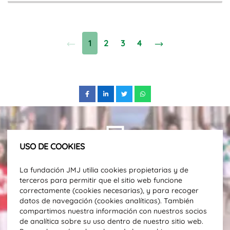
1
2
3
4
USO DE COOKIES
Suscríbete a nuestro newsletter para
recibir actualizaciones y noticias
La fundación JMJ utilia cookies propietarias y de
sobre la JMJ.
terceros para permitir que el sitio web funcione
correctamente (cookies necesarias), y para recoger
Dirección email
datos de navegación (cookies analíticas). También
compartimos nuestra información con nuestros socios
de analítica sobre su uso dentro de nuestro sitio web.